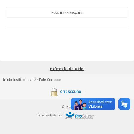
INSCRIÇÕES ABERTAS
MAIS INFORMAÇÕES
EM ANDAMENTO
HOMOLOGADO
FINALIZADO
SUSPENSO
Preferências de cookies
CANCELADO
Início
Institucional
/ /
Fale Conosco
NOTÍCIAS
Busca:
© INCP
Desenvolvido por
BUSCAR