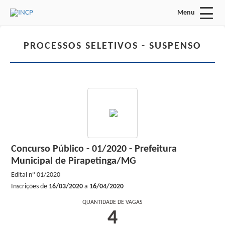
Menu
Acessar Área do Candidato:
PROCESSOS SELETIVOS -
SUSPENSO
ENTRAR
Esqueci a minha senha
Concurso Público - 01/2020 - Prefeitura
INÍCIO
Municipal de Pirapetinga/MG
INSTITUCIONAL
Edital nº
01/2020
Inscrições de
16/03/2020
a
16/04/2020
FALE CONOSCO
QUANTIDADE DE VAGAS
4
Processos Seletivos: