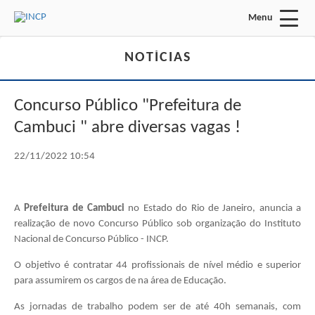
Menu
Acessar Área do Candidato:
NOTÍCIAS
Concurso Público "Prefeitura de
Cambuci " abre diversas vagas !
22/11/2022 10:54
ENTRAR
Esqueci a minha senha
A
Prefeitura de Cambuci
no Estado do Rio de Janeiro, anuncia a
realização de novo Concurso Público sob organização do Instituto
INÍCIO
Nacional de Concurso Público - INCP.
O objetivo é contratar 44 profissionais de nível médio e superior
INSTITUCIONAL
para assumirem os cargos de na área de Educação.
FALE CONOSCO
As jornadas de trabalho podem ser de até 40h semanais, com