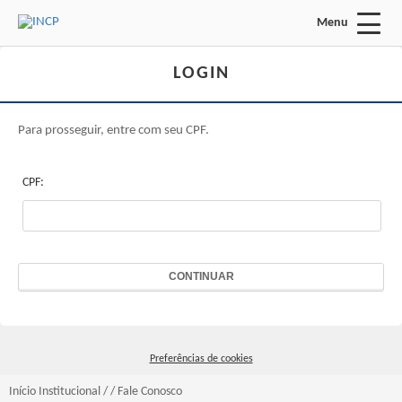
Menu
Acessar Área do Candidato:
LOGIN
Para prosseguir, entre com seu CPF.
CPF:
ENTRAR
Esqueci a minha senha
CONTINUAR
INÍCIO
INSTITUCIONAL
Preferências de cookies
FALE CONOSCO
Início
Institucional
/ /
Fale Conosco