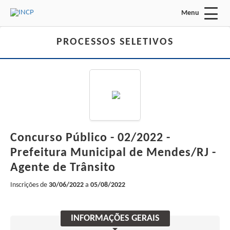
Menu
Acessar Área do Candidato:
PROCESSOS SELETIVOS
ENTRAR
Concurso Público - 02/2022 -
Esqueci a minha senha
Prefeitura Municipal de Mendes/RJ -
Agente de Trânsito
INÍCIO
Inscrições de
30/06/2022
a
05/08/2022
INSTITUCIONAL
INFORMAÇÕES GERAIS
FALE CONOSCO