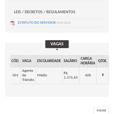
LEIS / DECRETOS / REGULAMENTOS
ESTATUTO DO SERVIDOR
29/07/2022
VAGAS
CARGA
TA
CÓD.
VAGA
ESCOLARIDADE
SALÁRIO
QTDE.
HORÁRIA
I
Agente
R$
001
de
Médio
40h
9
R$
1.375,65
Trânsito
VOLTAR