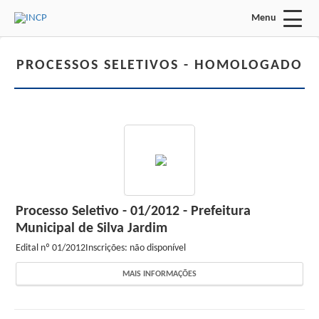
Menu
Acessar Área do Candidato:
PROCESSOS SELETIVOS -
HOMOLOGADO
ENTRAR
Esqueci a minha senha
Processo Seletivo - 01/2012 - Prefeitura
INÍCIO
Municipal de Silva Jardim
INSTITUCIONAL
Edital nº
01/2012
Inscrições: não disponível
FALE CONOSCO
MAIS INFORMAÇÕES
Processos Seletivos: