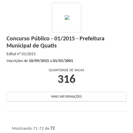
INSCRIÇÕES ABERTAS
EM ANDAMENTO
HOMOLOGADO
Concurso Público - 01/2015 - Prefeitura
Municipal de Quatis
FINALIZADO
Edital nº
01/2015
SUSPENSO
Inscrições de
10/09/2015
a
01/01/2001
QUANTIDADE DE VAGAS
CANCELADO
316
NOTÍCIAS
MAIS INFORMAÇÕES
Busca:
BUSCAR
Mostrando 71-72 de
72